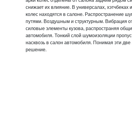
арки колес отделены от салона задним рядом си
снижает их влияние. В универсалах, хэтчбеках 
колес находятся в салоне. Распространение ш
путями. Воздушным и структурным. Вибрация от
силовые элементы кузова, распространяя общ
автомобиля. Тонкий слой шумоизоляции пропу
насквозь в салон автомобиля. Понимая эти две 
решение.