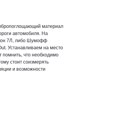
вибропоглощающий материал
роги автомобиля. На
тон 7Л, либо Шумофф
Out. Устанавливаем на место
т помнить, что необходимо
ому стоит соизмерять
яции и возможности