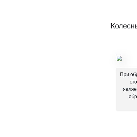
Колесн
При об
ст
являе
обр