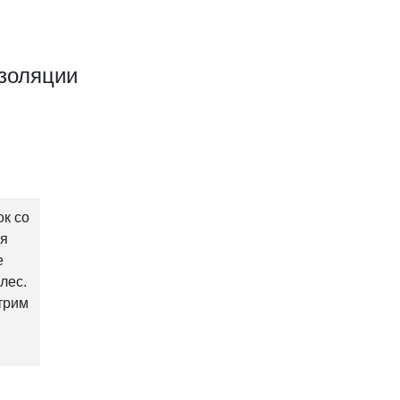
золяции
ок со
ся
е
лес.
трим
е