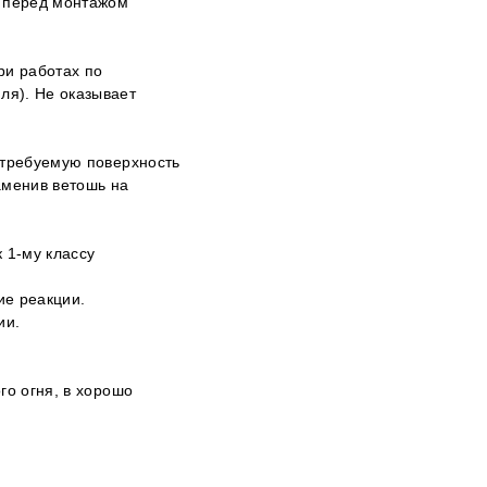
й перед монтажом
ри работах по
ля). Не оказывает
 требуемую поверхность
аменив ветошь на
 1-му классу
ие реакции.
ии.
го огня, в хорошо