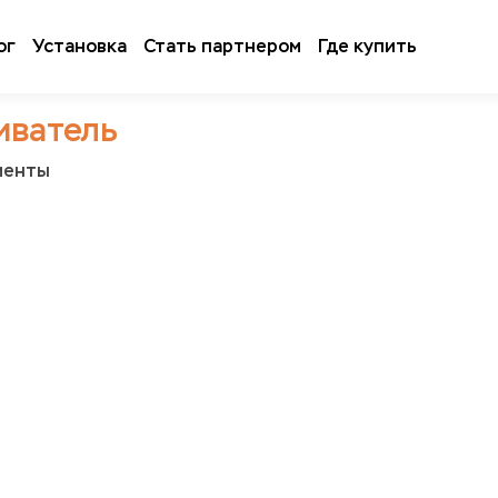
ог
Установка
Стать партнером
Где купить
иватель
менты