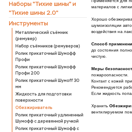
Применяется для по
Наборы "Тихие шины" и
материалов с липк
"Тихие шины 2.0"
Хорошо обезжиривае
Инструменты
шумоизоляции авто
воздействия на лак
Металлический съёмник
(ремувер)
Способ применен
Набор съёмников (ремуверов)
до состояния полно
Ролик прикаточный Шумофф
чистую.
Профи
Ролик прикаточный Шумофф
Меры безопасност
Профи 200
пожароопасности.
Ролик прикаточный Шумоff 30
Контакт с кожей пр
мм
Рекомендуется раб
Если жидкость попа
Жидкость для подготовки
поверхности
Хранить
Обезжири
Обезжириватель
вентилируемом поме
Ролик прикаточный удлиненный
Шумофф с деревянной ручкой
Ролик прикаточный Шумофф с