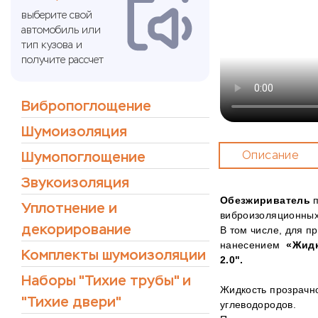
выберите свой
автомобиль или
тип кузова и
получите рассчет
Вибропоглощение
Шумоизоляция
Шумопоглощение
Описание
Звукоизоляция
Обезжириватель
Уплотнение и
виброизоляционных
декорирование
В том числе, для п
нанесением
«Жидк
Комплекты шумоизоляции
2.0"
.
Наборы "Тихие трубы" и
Жидкость прозрачно
"Тихие двери"
углеводородов.