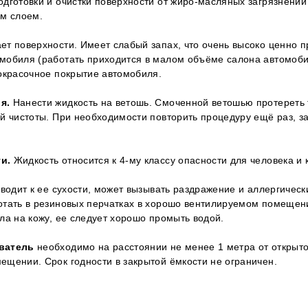
дготовки и очистки поверхности от жиро-масляных загрязнени
им слоем.
т поверхности. Имеет слабый запах, что очень высоко ценно п
мобиля (работать приходится в малом объёме салона автомоби
окрасочное покрытие автомобиля.
ия.
Нанести жидкость на ветошь. Смоченной ветошью протереть
й чистоты. При необходимости повторить процедуру ещё раз, з
и.
Жидкость относится к 4-му классу опасности для человека и к
иводит к ее сухости, может вызывать раздражение и аллергическ
отать в резиновых перчатках в хорошо вентилируемом помещен
ла на кожу, ее следует хорошо промыть водой.
ватель
необходимо на расстоянии не менее 1 метра от открыто
щении. Срок годности в закрытой ёмкости не ограничен.