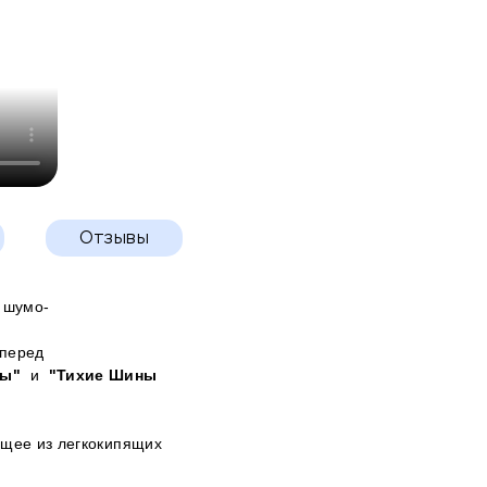
Отзывы
 шумо-
 перед
ны"
и
"Тихие Шины
ящее из легкокипящих