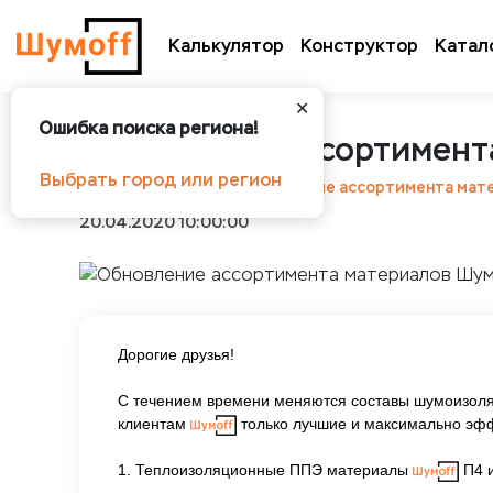
Калькулятор
Конструктор
Катал
✕
Ошибка поиска региона!
Обновление ассортимент
Выбрать город или регион
Шумоff
Новости
Обновление ассортимента мат
20.04.2020 10:00:00
Дорогие друзья!
С течением времени меняются составы шумоизоляц
клиентам
только лучшие и максимально эфф
1. Теплоизоляционные ППЭ материалы
П4 