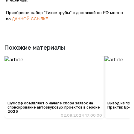
и ножницы.
Приобрести набор "Тихие трубы" с доставкой по РФ можно
по
ДАННОЙ ССЫЛКЕ
Похожие материалы
Шумофф объявляет о начале сбора заявок на
Вывод из про
спонсирование автозвуковых проектов в сезоне
Практик Брон
2025
02.09.2024 17:00:00