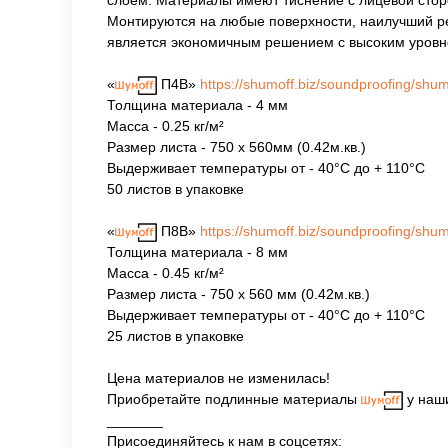
слоем. Материалы имеют тиснение с лицевой стор
Монтируются на любые поверхности, наилучший ре
является экономичным решением с высоким уровн
«
П4В»
https://shumoff.biz/soundproofing/shu
Толщина материала - 4 мм
Масса - 0.25 кг/м²
Размер листа - 750 х 560мм (0.42м.кв.)
Выдерживает температуры от - 40°С до + 110°С
50 листов в упаковке
«
П8В»
https://shumoff.biz/soundproofing/shu
Толщина материала - 8 мм
Масса - 0.45 кг/м²
Размер листа - 750 х 560 мм (0.42м.кв.)
Выдерживает температуры от - 40°С до + 110°С
25 листов в упаковке
Цена материалов не изменилась!
Приобретайте подлинные материалы
у наши
_______
Присоединяйтесь к нам в соцсетях: