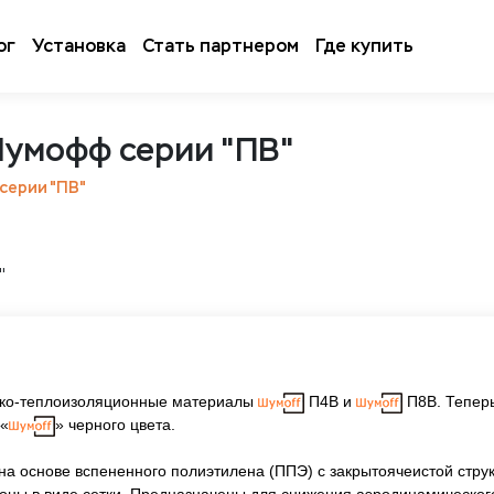
ог
Установка
Стать партнером
Где купить
Шумофф серии "ПВ"
серии "ПВ"
уко-теплоизоляционные материалы
П4В и
П8В. Теперь
 «
» черного цвета.
а основе вспененного полиэтилена (ППЭ) с закрытоячеистой стру