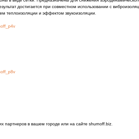
оны в виде сетки. Предназначены для снижения аэродинамическо
зультат достигается при совместном использовании с виброизол
ем теплоизоляции и эффектом звукоизоляции.
moff_p4v
moff_p8v
х партнеров в вашем городе или на сайте shumoff.biz.