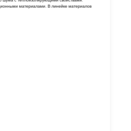
го шума с теплоизолирующими свойствами.
яционными материалами. В линейке материалов