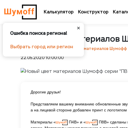
Калькулятор
Конструктор
Катал
✕
Ошибка поиска региона!
Новый цвет материалов 
Выбрать город или регион
Шумоff
Статьи
Новый цвет материалов Шумофф 
22.05.2020 10:00:00
Дорогие друзья!
Представляем вашему вниманию обновленные зв
а на лицевой стороне добавлен принт с логотипом
Материалы «
П4В» и «
П8В» сделаны н