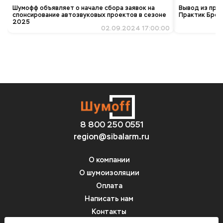
Шумофф объявляет о начале сбора заявок на
Вывод из про
спонсирование автозвуковых проектов в сезоне
Практик Брон
2025
02.09.2024 17:00:00
8 800 250 0551
region@sibalarm.ru
О компании
О шумоизоляции
Оплата
Написать нам
Контакты