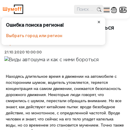
✕
Ошибка поиска региона!
Виды автошума и как с ними бороться
Выбрать город или регион
Шумоff
Статьи
Виды автошума и как с ними
бороться
21.10.2020 10:00:00
Находясь длительное время в движении на автомобиле с
посторонним шумом, водитель утомляется, теряется
концентрация на самом движении, снижается безопасность
дорожного движения. Некоторые люди говорят, что
смирились с шумом, перестали обращать внимание. Но все
знают, как действуют китайские пытки: вроде безобидное
действие, но монотонное, с определенной частотой. Вроде
человек и знает, что сейчас на его тело упадет капелька
воды, но со временем это становится мучением. Точно также