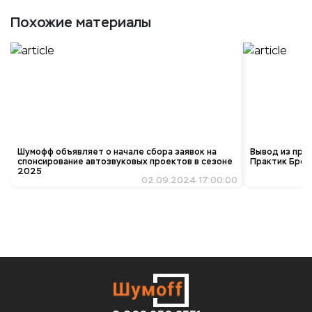
Похожие материалы
Шумофф объявляет о начале сбора заявок на
Вывод из про
спонсирование автозвуковых проектов в сезоне
Практик Брон
2025
02.09.2024 17:00:00