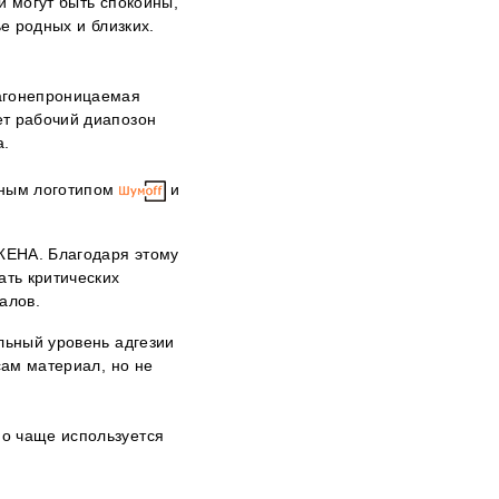
и могут быть спокойны,
е родных и близких.
лагонепроницаемая
ет рабочий диапозон
а.
нным логотипом
и
ЖЕНА. Благодаря этому
ать критических
иалов.
льный уровень адгезии
сам материал, но не
но чаще используется