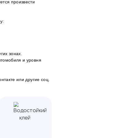
ется произвести
у:
гих зонах.
втомобиля и уровня
онтакте
или другие соц.