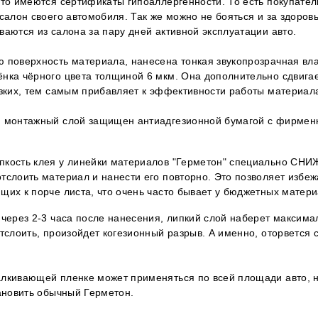
это имеются сертификаты гипоаллергенности. То есть покупател
 салон своего автомобиля. Так же можно не бояться и за здоровь
ваются из салона за пару дней активной эксплуатации авто.
ю поверхность материала, нанесена тонкая звукопрозрачная в
нка чёрного цвета толщиной 6 мкм. Она дополнительно сдвига
изких, тем самым прибавляет к эффективности работы материал
й монтажный слой защищен антиадгезионной бумагой с фирме
пкость клея у линейки материалов "Герметон" специально СНИ
тслоить материал и нанести его повторно. Это позволяет избеж
щих к порче листа, что очень часто бывает у бюджетных матер
 через 2-3 часа после нанесения, липкий слой наберет максима
отслоить, произойдет когезионный разрыв. А именно, оторвется 
алкивающей пленке может применяться по всей площади авто, 
тановить обычный Герметон.