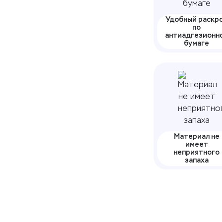
Удобный раскр
по
антиадгезионн
бумаге
Материал не
имеет
неприятного
запаха