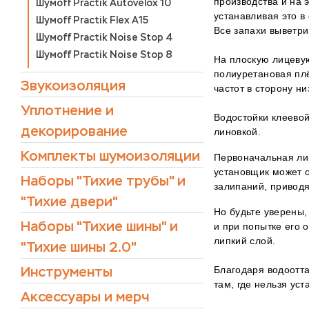
производства и на 
Шумoff Practik Autovelox 10
устанавливая это в
Шумoff Practik Flex A15
Все запахи выветри
Шумoff Practik Noise Stop 4
Шумoff Practik Noise Stop 8
На плоскую лицеву
полиуретановая плё
Звукоизоляция
частот в сторону н
Уплотнение и
Водостойки клеево
декорирование
линовкой.
Комплекты шумоизоляции
Первоначальная ли
установщик может о
Наборы "Тихие трубы" и
залипаний, приводя
"Тихие двери"
Но будьте уверены,
Наборы "Тихие шины" и
и при попытке его 
липкий слой.
"Тихие шины 2.0"
Инструменты
Благодаря водоотт
там, где нельзя ус
Аксессуары и мерч