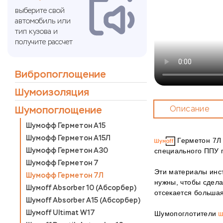
выберите свой
автомобиль или
тип кузова и
получите рассчет
Вибропоглощение
Шумоизоляция
Шумопоглощение
Описание
Шумофф Герметон А15
Шумофф Герметон А15Л
Герметон 7Л 
Шумофф Герметон А30
специального ППУ 
Шумофф Герметон 7
Эти материалы инс
Шумофф Герметон 7Л
нужны, чтобы сдела
Шумoff Absorber 10 (Абсорбер)
отсекается большая
Шумoff Absorber А15 (Абсорбер)
Шумоff Ultimat W17
Шумопоглотители