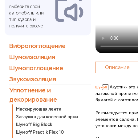
выберите свой
автомобиль или
тип кузова и
получите рассчет
Вибропоглощение
Шумоизоляция
Шумопоглощение
Описание
Звукоизоляция
Акустик- это
Уплотнение и
латексной пропитк
декорирование
бумагой с логотип
Маскирующая лента
Рекомендуется при
Заглушка для колесной арки
элементов салона. 
Шумоff Big Block
установки между п
Шумoff Practik Flex 10