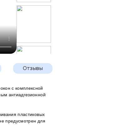
Отзывы
локон с комплексной
ным антиадгезионной
живания пластиковых
 не предусмотрен для