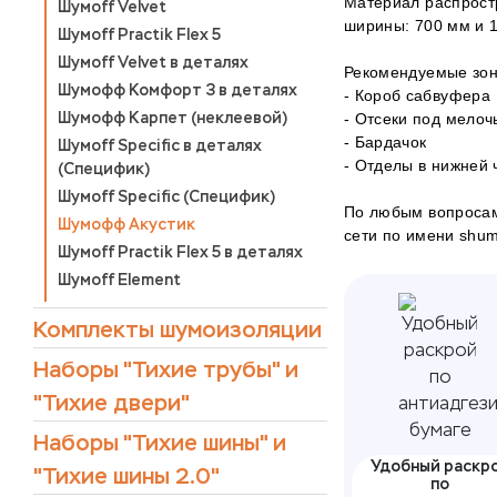
Материал распростр
Шумоff Velvet
ширины: 700 мм и 
Шумoff Practik Flex 5
Шумoff Velvet в деталях
Рекомендуемые зон
Шумофф Комфорт 3 в деталях
- Короб сабвуфера
Шумофф Карпет (неклеевой)
- Отсеки под мелоч
- Бардачок
Шумоff Specific в деталях
- Отделы в нижней 
(Специфик)
Шумоff Specific (Специфик)
По любым вопросам
Шумофф Акустик
сети по имени shumof
Шумoff Practik Flex 5 в деталях
Шумoff Element
Комплекты шумоизоляции
Наборы "Тихие трубы" и
"Тихие двери"
Наборы "Тихие шины" и
Удобный раскр
"Тихие шины 2.0"
по