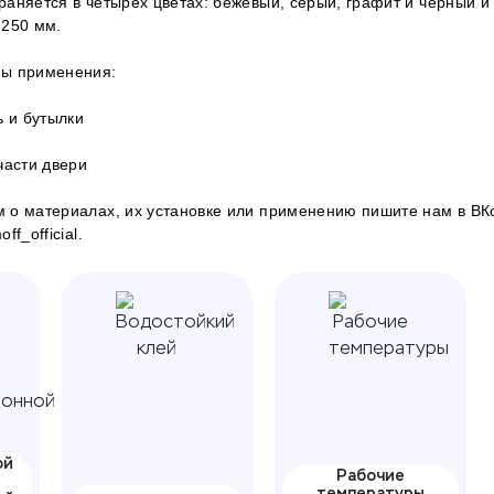
аняется в четырех цветах: бежевый, серый, графит и черный и
1250 мм.
ы применения:
ь и бутылки
части двери
 о материалах, их установке или применению пишите нам в
ВК
f_official.
ой
Рабочие
температуры